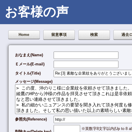
お客様の声
Home
留意事項
検索
過去
おなまえ(Name)
Ｅメール(E-mail)
タイトル(Title)
メッセージ(Message)
参照先(Reference)
※英数字8文字以内(Up to 8 alpha
削除キー(Delete key)