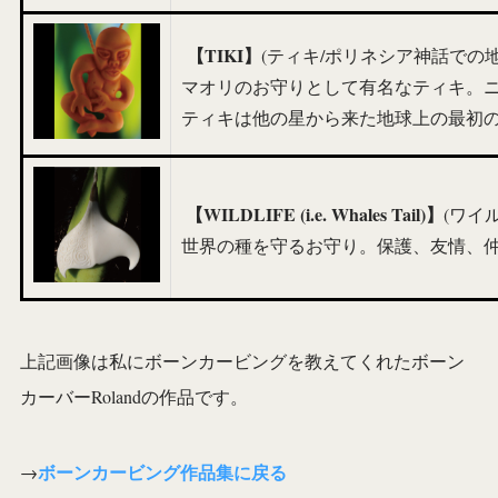
【TIKI】
(ティキ/ポリネシア神話での
マオリのお守りとして有名なティキ。
ティキは他の星から来た地球上の最初
【WILDLIFE (i.e. Whales Tail)】
(ワイ
世界の種を守るお守り。保護、友情、
上記画像は私にボーンカービングを教えてくれたボーン
カーバーRolandの作品です。
ボーンカービング作品集に戻る
→