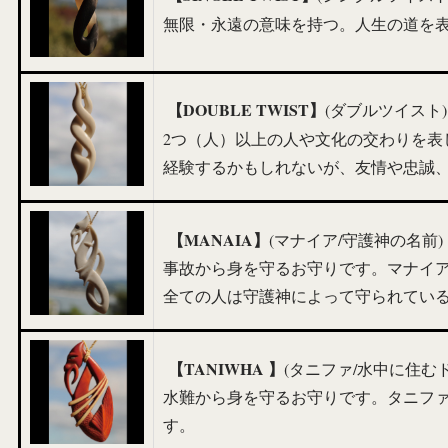
無限・永遠の意味を持つ。人生の道を
【DOUBLE TWIST】
(ダブルツイスト)
2つ（人）以上の人や文化の交わりを表
経験するかもしれないが、友情や忠誠
【MANAIA】
(マナイア/守護神の名前)
事故から身を守るお守りです。マナイ
全ての人は守護神によって守られてい
【TANIWHA 】
(タニファ/水中に住む
水難から身を守るお守りです。タニフ
す。