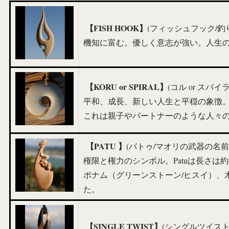
【FISH HOOK】
(フィッシュフック/釣
機知に富む。優しく意志が強い。人生
【KORU or SPIRAL】
(コル or スパイ
平和、成長、新しい人生と平穏の象徴
これは親子やパートナーのような人々
【PATU 】
(パトゥ/マオリの武器の名
権限と権力のシンボル。Patuは長さは
ポナム（グリーンストーン/ヒスイ）、
た。
【SINGLE TWIST】
(シングルツイスト